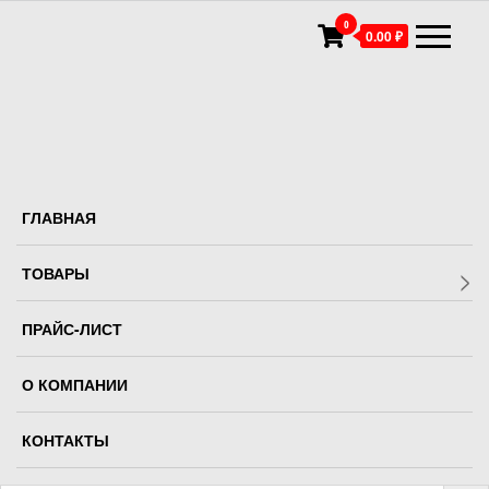
0
0.00 ₽
Главная
>
На что обратить внимание при покупке профлиста,
правила ухода
ГЛАВНАЯ
ТОВАРЫ
ПРАЙС-ЛИСТ
О КОМПАНИИ
26.03.2021
Автор:
ADMIN
Откл
КОНТАКТЫ
На что обратить