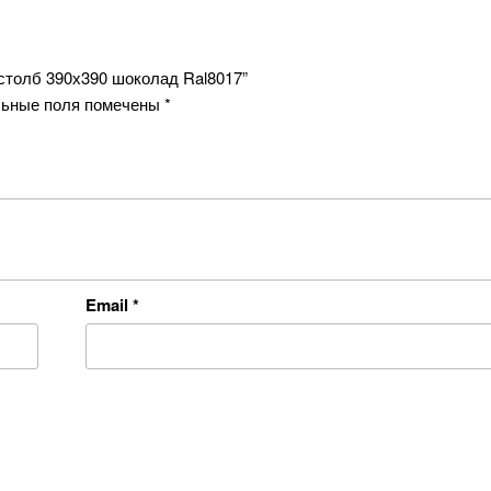
 столб 390х390 шоколад Ral8017”
ьные поля помечены
*
Email
*