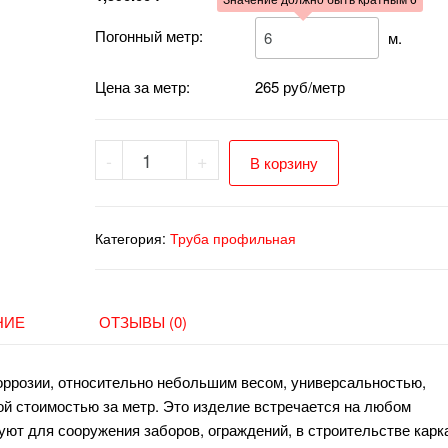
Погонный метр:
м.
Цена за метр:
265 руб/метр
Количество
-
+
В корзину
товара
Труба
80x40x2
Категория:
Труба профильная
L-
6000
НИЕ
ОТЗЫВЫ (0)
оррозии, относительно небольшим весом, универсальностью,
ой стоимостью за метр. Это изделие встречается на любом
ют для сооружения заборов, ограждений, в строительстве кар